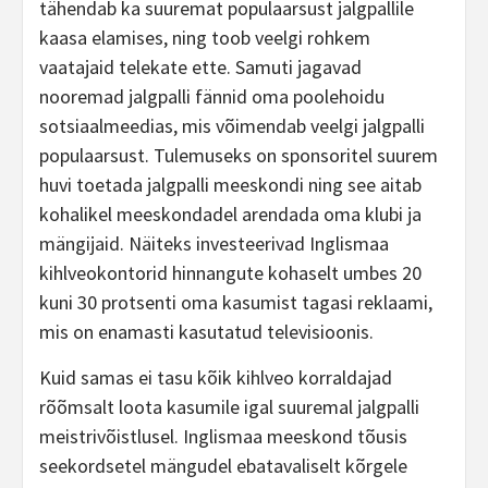
tähendab ka suuremat populaarsust jalgpallile
kaasa elamises, ning toob veelgi rohkem
vaatajaid telekate ette. Samuti jagavad
nooremad jalgpalli fännid oma poolehoidu
sotsiaalmeedias, mis võimendab veelgi jalgpalli
populaarsust. Tulemuseks on sponsoritel suurem
huvi toetada jalgpalli meeskondi ning see aitab
kohalikel meeskondadel arendada oma klubi ja
mängijaid. Näiteks investeerivad Inglismaa
kihlveokontorid hinnangute kohaselt umbes 20
kuni 30 protsenti oma kasumist tagasi reklaami,
mis on enamasti kasutatud televisioonis.
Kuid samas ei tasu kõik kihlveo korraldajad
rõõmsalt loota kasumile igal suuremal jalgpalli
meistrivõistlusel. Inglismaa meeskond tõusis
seekordsetel mängudel ebatavaliselt kõrgele