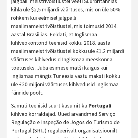
jalgpalli meistrivõistlustel veeti Suurbritannias
kihla üle $2,5 miljardi väärtuses, mis on üle 50%
rohkem kui eelmisel jalgpalli
maailmameistrivõistlustel, mis toimusid 2014.
aastal Brasiilias. Eeldati, et Inglismaa
kihlveokontorid teenisid kokku 2018. aasta
maailmameistrivõistlustel kokku üle £1.2 miljardi
väärtuses kihlvedusid Inglismaa meeskonna
toetuseks. Juba esimese matši käigus kui
Inglismaa mängis Tuneesia vastu maksti kokku
üle £20 miljoni väärtuses kihlvedusid Inglismaa
fännide poolt.
Samuti teenisid suurt kasumit ka
Portugali
kihlveo korraldajad. Uued arvandmed Serviço
Regulação e Inspeção de Jogos do Turismo de
Portugal (SRIJ) reguleerivalt organisatsioonilt