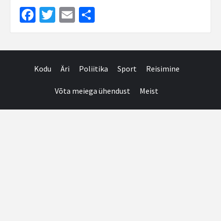
Facebook
Twitter
Email
Share
Kodu
Äri
Poliitika
Sport
Reisimine
Võta meiega ühendust
Meist