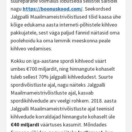
suurepärane võimalus lõbutseda sellistel saitidel
nagu
https://boonuskood.com/
. Seekordsed
Jalgpalli Maailmameistrivõistlused tõid kaasa ühe
kõige edukama aasta interneti-põhistele kihlveo
pakkujatele, sest väga paljud fännid näitasid oma
poolehoidu ka oma lemmik meeskonna peale
kihlveo vedamises.
Kokku on iga-aastane spordi kihlveod väärt
umbes €700 miljardit, ning hinnangute kohaselt
tuleb sellest 70% jalgpalli kihlvedudest. Suurte
spordivõistluste ajal, nagu näiteks Jalgpalli
Maailmameistrivõistluste ajal, kasvab
spordikihlvedude arv veelgi rohkem. 2018. aasta
Jalgpalli Maailmameistrivõistluste ajal teenisid
kihlvedude korraldajad hinnangute kohaselt üle
€40 miljardi
väärtuses kasumit. Mõndades