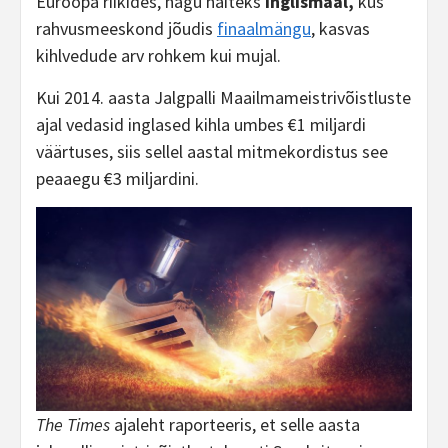
Euroopa riikides, nagu näiteks
Inglismaal,
kus
rahvusmeeskond jõudis
finaalmängu
, kasvas
kihlvedude arv rohkem kui mujal.
Kui 2014. aasta Jalgpalli Maailmameistrivõistluste
ajal vedasid inglased kihla umbes €1 miljardi
väärtuses, siis sellel aastal mitmekordistus see
peaaegu €3 miljardini.
The Times
ajaleht raporteeris, et selle aasta