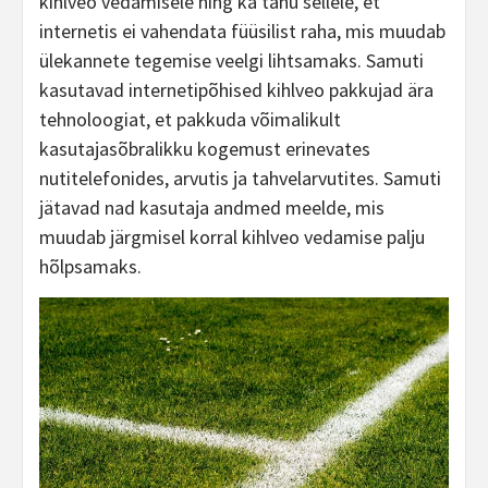
kihlveo vedamisele ning ka tänu sellele, et
internetis ei vahendata füüsilist raha, mis muudab
ülekannete tegemise veelgi lihtsamaks. Samuti
kasutavad internetipõhised kihlveo pakkujad ära
tehnoloogiat, et pakkuda võimalikult
kasutajasõbralikku kogemust erinevates
nutitelefonides, arvutis ja tahvelarvutites. Samuti
jätavad nad kasutaja andmed meelde, mis
muudab järgmisel korral kihlveo vedamise palju
hõlpsamaks.