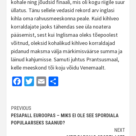
kohale ning jõudsid finaali, mis oli kogu riigile suur
üllatus. Tänu sellele vedasid rekord arv inglasi
kihla oma rahvusmeeskonna peale. Kuid kihlveo
korraldajate jaoks tähendas see üla noatera
pääsemist, sest kui Inglismaa oleks tõepoolest
võitnud, oleksid kohalikud kihlveo korraldajad
pidanud maksma välja märkimisväärse summa ja
läinud kahjumisse. Samuti juhtus Prantsusmaal,
kelle meeskond tõi koju võidu Venemaalt.
Facebook
Twitter
Email
Share
Continue
PREVIOUS
PESAPALL EUROOPAS – MIKS EI OLE SEE SPORDIALA
Reading
POPULAARSEKS SAANUD?
NEXT