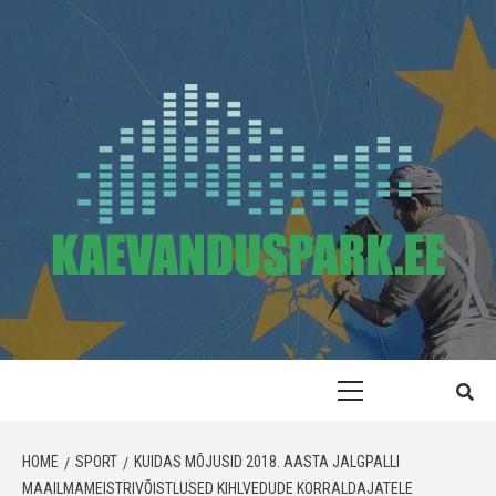
Skip
to
content
KAEVANDUSPARK
Primary
Menu
HOME
SPORT
KUIDAS MÕJUSID 2018. AASTA JALGPALLI
MAAILMAMEISTRIVÕISTLUSED KIHLVEDUDE KORRALDAJATELE