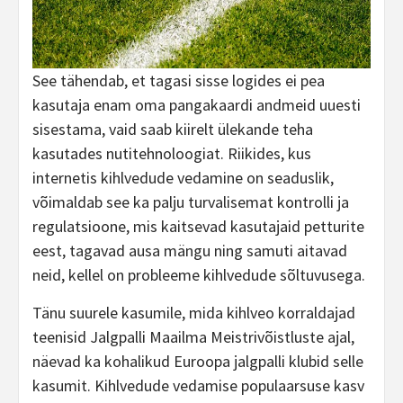
See tähendab, et tagasi sisse logides ei pea
kasutaja enam oma pangakaardi andmeid uuesti
sisestama, vaid saab kiirelt ülekande teha
kasutades nutitehnoloogiat. Riikides, kus
internetis kihlvedude vedamine on seaduslik,
võimaldab see ka palju turvalisemat kontrolli ja
regulatsioone, mis kaitsevad kasutajaid petturite
eest, tagavad ausa mängu ning samuti aitavad
neid, kellel on probleeme kihlvedude sõltuvusega.
Tänu suurele kasumile, mida kihlveo korraldajad
teenisid Jalgpalli Maailma Meistrivõistluste ajal,
näevad ka kohalikud Euroopa jalgpalli klubid selle
kasumit. Kihlvedude vedamise populaarsuse kasv