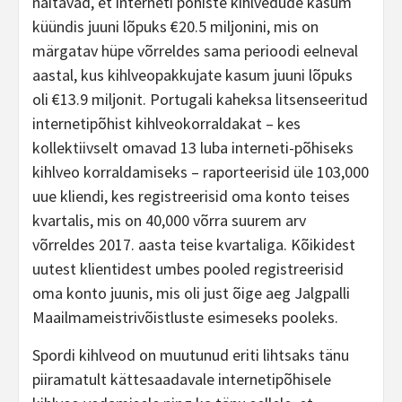
näitavad, et interneti põhiste kihlvedude kasum
küündis juuni lõpuks €20.5 miljonini, mis on
märgatav hüpe võrreldes sama perioodi eelneval
aastal, kus kihlveopakkujate kasum juuni lõpuks
oli €13.9 miljonit. Portugali kaheksa litsenseeritud
internetipõhist kihlveokorraldakat – kes
kollektiivselt omavad 13 luba interneti-põhiseks
kihlveo korraldamiseks – raporteerisid üle 103,000
uue kliendi, kes registreerisid oma konto teises
kvartalis, mis on 40,000 võrra suurem arv
võrreldes 2017. aasta teise kvartaliga. Kõikidest
uutest klientidest umbes pooled registreerisid
oma konto juunis, mis oli just õige aeg Jalgpalli
Maailmameistrivõistluste esimeseks pooleks.
Spordi kihlveod on muutunud eriti lihtsaks tänu
piiramatult kättesaadavale internetipõhisele